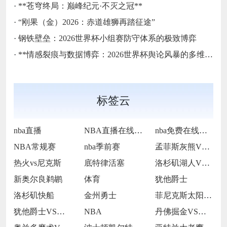
·
**苍穹终局：巅峰纪元·不灭之冠**
·
“刚果（金）2026：赤道雄狮再踏征途”
·
钢铁壁垒：2026世界杯小组赛防守体系的极致博弈
·
**情感裂痕与数据博弈：2026世界杯舆论风暴的多维解构**
标签云
nba直播
NBA直播在线观看
nba免费在线高清直播
NBA常规赛
nba季前赛
孟菲斯灰熊VS迈阿密热火
热火vs尼克斯
底特律活塞
洛杉矶湖人VS波特兰开拓者
新奥尔良鹈鹕
体育
犹他爵士
洛杉矶快船
金州勇士
菲尼克斯太阳VS洛杉矶快船
犹他爵士VS明尼苏达森林狼
NBA
丹佛掘金VS芝加哥公牛