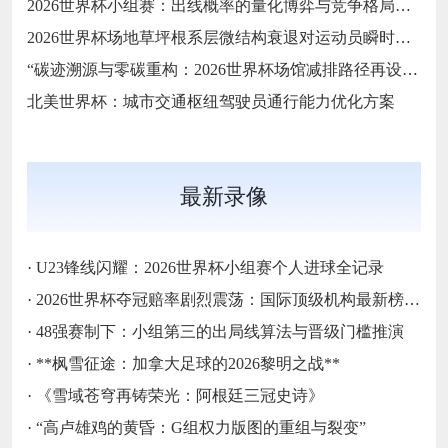
2026世界杯小组赛：出线概率的量化博弈与竞争格局的深度解构
2026世界杯场地草坪根系层微结构衰退对运动员瞬时抓地力的非线性耦合效应解析
“碳迹溯源与零碳重构：2026世界杯场馆减排路径再设计”
北美世界杯：城市交通枢纽驾驶员通行能力优化方案
最新录像
·
U23锋线闪耀：2026世界杯小组赛个人进球全记录
·
2026世界杯夺冠赔率剧烈震荡：国际顶级机构最新榜单出炉
·
48强赛制下：小组第三的出局线算法与晋级门槛推演
·
**枫雪征途：加拿大足球的2026黎明之战**
·
《雪域苍穹再铸荣光：阿根廷三冠史诗》
·
“高卢雄鸡的黄昏：G组权力版图的重组与裂变”